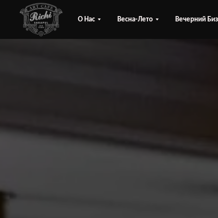
О Нас
Весна-Лето
Вечерний Биз