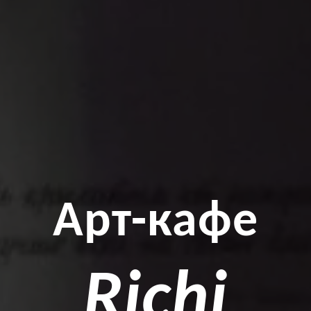
Арт-кафе
Richi